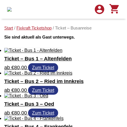
Start
/
Fixkraft Ticketshop
/ Ticket – Busanreise
Sie sind aktuell als Gast unterwegs.
Ticket – Bus 1 – Altenfelden
Dieses
ab
€
80,00
Zum Ticket
Produkt
weist
Ticket – Bus 2 – Ried im Innkreis
mehrere
Varianten
Dieses
ab
€
80,00
Zum Ticket
auf.
Produkt
Die
weist
Optionen
Ticket – Bus 3 – Oed
mehrere
können
Varianten
Dieses
ab
€
80,00
auf
Zum Ticket
auf.
Produkt
der
Die
weist
Produktseite
Optionen
Ticket – Bus 4 – Frankenfels