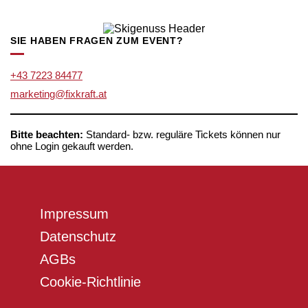
Die
weist
Produktseite
Optionen
mehrere
gewählt
können
Varianten
werden
SIE HABEN FRAGEN ZUM EVENT?
auf
auf.
der
Die
Produktseite
Optionen
+43 7223 84477
gewählt
können
werden
marketing@fixkraft.at
auf
der
Produktseite
gewählt
Bitte beachten:
Standard- bzw. reguläre Tickets können nur
ohne Login gekauft werden.
werden
Impressum
Datenschutz
AGBs
Cookie-Richtlinie